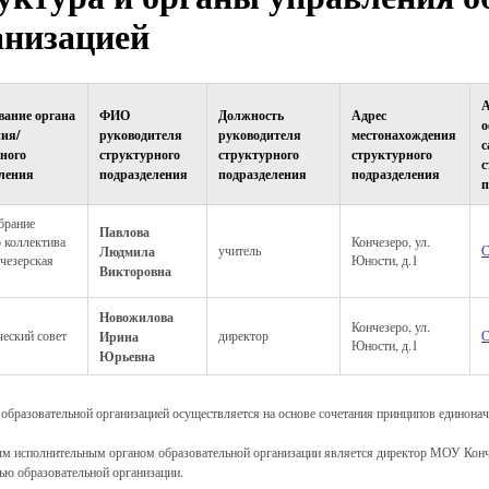
анизацией
А
вание органа
ФИО
Должность
Адрес
о
ия/
руководителя
руководителя
местонахождения
с
ного
структурного
структурного
структурного
с
ления
подразделения
подразделения
подразделения
п
брание
Павлова
 коллектива
Кончезеро, ул.
Людмила
учитель
С
езерская
Юности, д.1
Викторовна
Новожилова
Кончезеро, ул.
еский совет
Ирина
директор
С
Юности, д.1
Юрьевна
образовательной организацией осуществляется на основе сочетания принципов единонач
м исполнительным органом образовательной организации является директор МОУ Конч
ью образовательной организации.