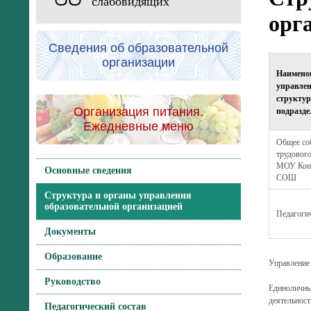
слабовидящих
орг
Сведения об образовательной
организации
Наимено
управлен
структур
подразде
Организация питания.
Ежедневные меню
Общее со
трудового
МОУ Конч
Основные сведения
СОШ
Структура и органы управления
образовательной организацией
Педагогич
Документы
Образование
Управление 
Руководство
Единоличны
деятельност
Педагогический состав