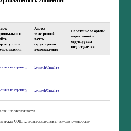
дрес
Адреса
Положение об органе
фициального
электронной
управления/ о
айта
почты
структурном
труктурного
структурного
подразделении
одразделения
подразделения
сылка на страницу
konsosh@mail.ru
сылка на страницу
konsosh@mail.ru
алия и коллегиальности.
езерская СОШ, который осуществляет текущее руководство