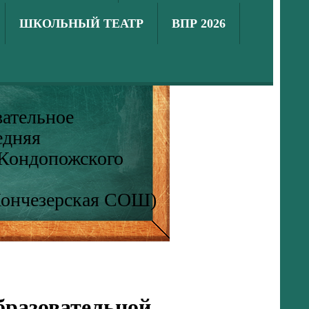
ШКОЛЬНЫЙ ТЕАТР
ВПР 2026
ательное
едняя
 Кондопожского
Кончезерская СОШ)
бразовательной