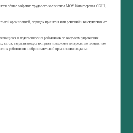
сятся общее собрание трудового коллектива МОУ Кончезерская СОШ,
льной организацией, порядок принятия ими решений и выступления от
учающихся и педагогических работников по вопросам управления
х актов, затрагивающих их права и законные интересы, по инициативе
ских работников в образовательной организации созданы: