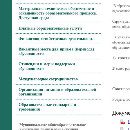
В образова
Материально-техническое обеспечение и
педагогичес
оснащенность образовательного процесса.
Доступная среда
Структура, 
имени обра
Платные образовательные услуги
В целях уч
Финансово-хозяйственная деятельность
образовател
обучающихся
Вакантные места для приема (перевода)
обучающихся
1) совет 
Стипендии и меры поддержки
2) совет ро
обучающихся
Международное сотрудничество
Совет пр
Организация питания в образовательной
организации
Родительс
Образовательные стандарты и
требования
Докуме
П
Муниципальное общеобразовательное
П
учреждение Кончезерская средняя