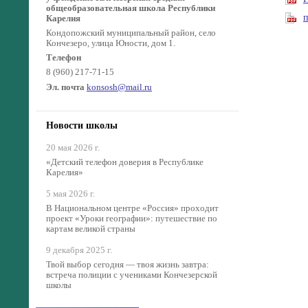
общеобразовательная школа Республики
п
Карелия
Кондопожский муниципальный район, село
Кончезеро, улица Юности, дом 1.
Телефон
8 (960) 217-71-15
Эл. почта
konsosh@mail.ru
Новости школы
20 мая 2026 г.
«Детский телефон доверия в Республике
Карелия»
5 мая 2026 г.
В Национальном центре «Россия» проходит
проект «Уроки географии»: путешествие по
картам великой страны
9 декабря 2025 г.
Твой выбор сегодня — твоя жизнь завтра:
встреча полиции с учениками Кончезерской
школы