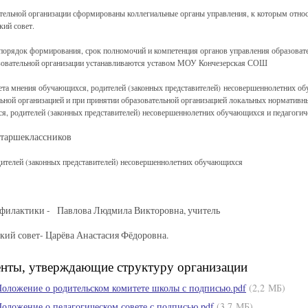
тельной организации сформированы коллегиальные органы управления, к которым отно
кий совет.
порядок формирования, срок полномочий и компетенция органов управления образовате
зовательной организации устанавливаются уставом МОУ Кончезерская СОШ
ета мнения обучающихся, родителей (законных представителей) несовершеннолетних об
ьной организацией и при принятии образовательной организацией локальных нормативны
, родителей (законных представителей) несовершеннолетних обучающихся и педагогиче
старшеклассников
дителей (законных представителей) несовершеннолетних обучающихся
офилактики - Павлова Людмила Викторовна, учитель
кий совет- Царёва Анастасия Фёдоровна.
нты, утверждающие структуру организации
оложение о родительском комитете школы с подписью.pdf
(2,2 МБ)
оложение о педагогическом совете с подписью.pdf
(3,7 МБ)