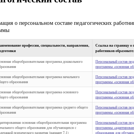
ация о персональном составе педагогических работни
аммы
аименование профессии, специальности, направления,
Ссылка на страницу о п
одготовки
работников образоват
сновная общеобразовательная программа дошкольного
Персональный состав пед
бразования
программы «основная об
сновная общеобразовательная программа начального
Персональный состав пед
бщего образования
программы «основная об
сновная общеобразовательная программа основного
Персональный состав пед
бщего образования
программы «основная об
сновная общеобразовательная программа среднего общего
Персональный состав пед
бразования
программы «основная об
даптированная основная общеобразовательная программа
Персональный состав пед
ачального общего образования для обучающихся с
программы «адаптирован
адержкой психического развития (вариант 7.1)
образования для обучающ