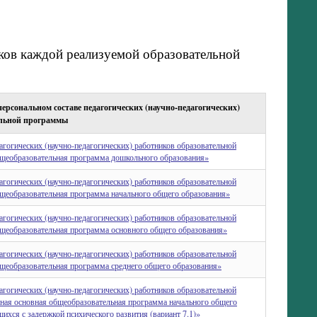
ков каждой реализуемой образовательной
ерсональном составе педагогических (научно-педагогических)
ельной программы
агогических (научно-педагогических) работников образовательной
щеобразовательная программа дошкольного образования»
агогических (научно-педагогических) работников образовательной
щеобразовательная программа начального общего образования»
агогических (научно-педагогических) работников образовательной
щеобразовательная программа основного общего образования»
агогических (научно-педагогических) работников образовательной
щеобразовательная программа среднего общего образования»
агогических (научно-педагогических) работников образовательной
ная основная общеобразовательная программа начального общего
ихся с задержкой психического развития (вариант 7.1)»