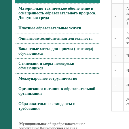
А
Материально-техническое обеспечение и
оснащенность образовательного процесса.
н
-
Доступная среда
у
1
Платные образовательные услуги
А
-
о
Финансово-хозяйственная деятельность
з
Вакантные места для приема (перевода)
обучающихся
п
-
Стипендии и меры поддержки
обучающихся
п
-
Международное сотрудничество
п
-
Организация питания в образовательной
организации
д
-
с
Образовательные стандарты и
требования
Муниципальное общеобразовательное
учреждение Кончезерская средняя