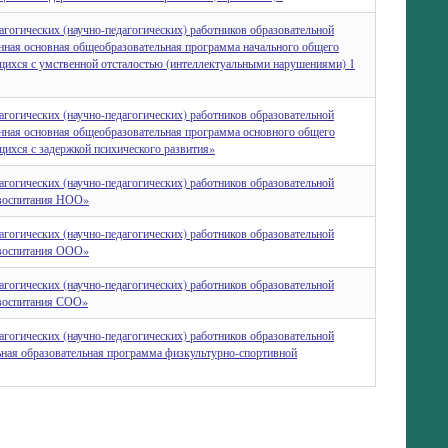
агогических (научно-педагогических) работников образовательной
ная основная общеобразовательная программа начального общего
щихся с умственной отсталостью (интеллектуальными нарушениями) 1
агогических (научно-педагогических) работников образовательной
ная основная общеобразовательная программа основного общего
ихся с задержкой психического развития»
агогических (научно-педагогических) работников образовательной
воспитания НОО»
агогических (научно-педагогических) работников образовательной
воспитания ООО»
агогических (научно-педагогических) работников образовательной
воспитания СОО»
агогических (научно-педагогических) работников образовательной
ная образовательная программа физкультурно-спортивной