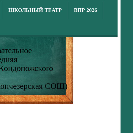
ШКОЛЬНЫЙ ТЕАТР
ВПР 2026
ательное
едняя
 Кондопожского
Кончезерская СОШ)