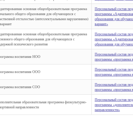
даптированная основная общеобразовательная программа
Персональный состав пед
ачального общего образования для обучающихся с
программы «Адаптирован
мственной отсталостью (интеллектуальными нарушениями)
образования для обучаю
 вариант
вариант»
даптированная основная общеобразовательная программа
Персональный состав пед
сновного общего образования для обучающихся с
программы «Адаптирован
адержкой психического развития
образования для обучающ
Персональный состав пед
рограмма воспитания НОО
программы «программа 
Персональный состав пед
рограмма воспитания ООО
программы «программа 
Персональный состав пед
рограмма воспитания СОО
программы «программа 
Персональный состав пед
ополнительная образовательная программа физкультурно-
программы «дополнитель
портивной направленности
направленности»