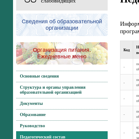
слабовидящих
Сведения об образовательной
Информ
организации
прогр
Н
Организация питания.
Код
п
Ежедневные меню
о
-
о
Основные сведения
о
-
о
Структура и органы управления
образовательной организацией
о
-
о
Документы
о
-
Образование
о
Руководство
а
-
н
Педагогический состав
з