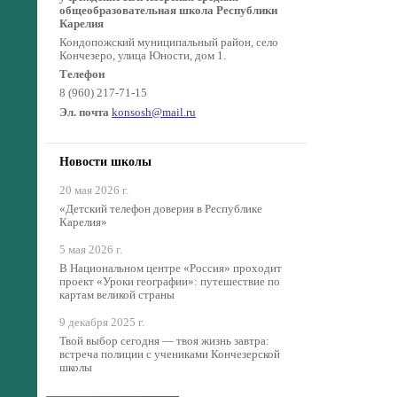
общеобразовательная школа Республики
Карелия
Кондопожский муниципальный район, село
Кончезеро, улица Юности, дом 1.
Телефон
8 (960) 217-71-15
Эл. почта
konsosh@mail.ru
Новости школы
20 мая 2026 г.
«Детский телефон доверия в Республике
Карелия»
5 мая 2026 г.
В Национальном центре «Россия» проходит
проект «Уроки географии»: путешествие по
картам великой страны
9 декабря 2025 г.
Твой выбор сегодня — твоя жизнь завтра:
встреча полиции с учениками Кончезерской
школы