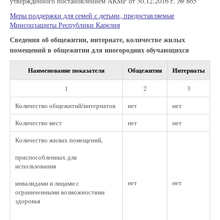
утвержденного постановлением АКМР от 30.12.2016 г. № 865"
Меры поддержки для семей с детьми, предоставляемые
Минсоцзащиты Республики Карелия
Сведения об общежитии, интернате, количестве жилых
помещений в общежитии для иногородних обучающихся
Наименование показателя
Общежития
Интернаты
1
2
3
Количество общежитий/интернатов
нет
нет
Количество мест
нет
нет
Количество жилых помещений,
приспособленных для
использования
нет
нет
инвалидами и лицами с
ограниченными возможностями
здоровья