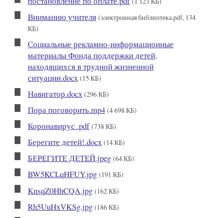
постановление по оплате.pdf
(1 123 КБ)
Вниманию учителя
(электронная библиотека.pdf, 134
КБ)
Социальные рекламно-информационные
материалы Фонда поддержки детей,
находящихся в трудной жизненной
ситуации.docx
(15 КБ)
Навигатор.docx
(296 КБ)
Пора поговорить.mp4
(4 698 КБ)
Коронавирус .pdf
(738 КБ)
Берегите детей!.docx
(14 КБ)
БЕРЕГИТЕ ДЕТЕЙ.jpeg
(64 КБ)
BW5KCLqHFUY.jpg
(191 КБ)
KnsqZ0HhCQA.jpg
(162 КБ)
Rh5UuHxVKSg.jpg
(186 КБ)