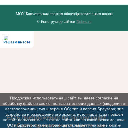
МОУ Кончезерская средняя общеобразовательная школа
© Конструктор сайтов
Nubex.ru
Решаем вместе
Продолжая использовать наш сайт, вы даете согласие на
обработку файлов cookie, пользовательских данных (сведения о
местоположении; тип и версия ОС; тип и версия Браузера; тип
устройства и разрешение его экрана; источник откуда пришел
Есть предложения по организации
на сайт пользователь; с какого сайта или по какой рекламе; язык
учебного процесса или знаете, как
ОС и Браузера; какие страницы открывает и на какие кнопки