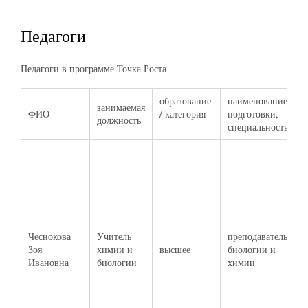
Педагоги
Педагоги в программе Точка Роста
образование
наименование
занимаемая
п
ФИО
/ категория
подготовки,
должность
к
специальность
"
и
р
о
1
1
Чеснокова
Учитель
преподаватель
п
Зоя
химии и
высшее
биологии и
"
Ивановна
биологии
химии
м
п
ш