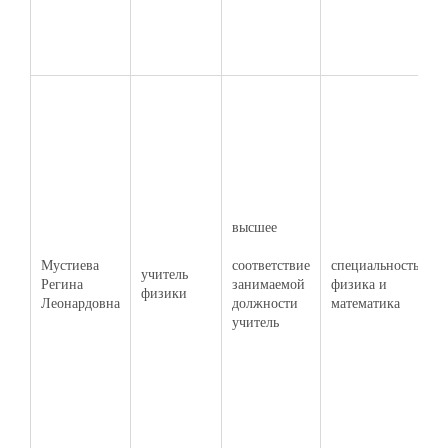
к
б
у
Г
Д
И
С
О
высшее
2
п
соответствие
Мустиева
специальность
"
учитель
занимаемой
Регина
физика и
п
физики
должности
Леонардовна
математика
т
учитель
п
о
в
у
р
Ф
у