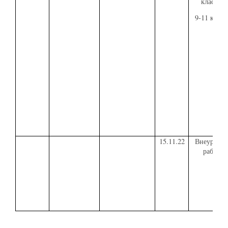
классов
9-11 класс
15.11.22
Внеурочна
работа