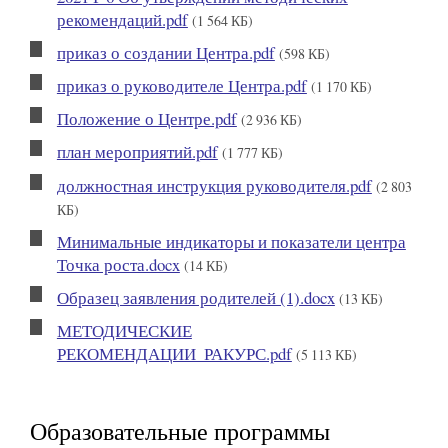
рекомендаций.pdf
(1 564 КБ)
приказ о создании Центра.pdf
(598 КБ)
приказ о руководителе Центра.pdf
(1 170 КБ)
Положение о Центре.pdf
(2 936 КБ)
план мероприятий.pdf
(1 777 КБ)
должностная инструкция руководителя.pdf
(2 803
КБ)
Минимальные индикаторы и показатели центра
Точка роста.docx
(14 КБ)
Образец заявления родителей (1).docx
(13 КБ)
МЕТОДИЧЕСКИЕ
РЕКОМЕНДАЦИИ_РАКУРС.pdf
(5 113 КБ)
Образовательные программы