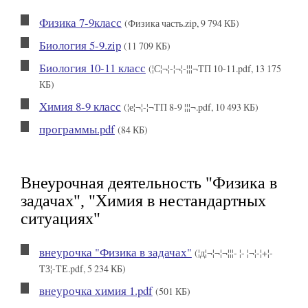
Физика 7-9класс
(Физика часть.zip, 9 794 КБ)
Биология 5-9.zip
(11 709 КБ)
Биология 10-11 класс
(¦С¦¬¦-¦¬¦-¦¦¦¬TП 10-11.pdf, 13 175
КБ)
Химия 8-9 класс
(¦е¦¬¦-¦¬TП 8-9 ¦¦¦¬.pdf, 10 493 КБ)
программы.pdf
(84 КБ)
Внеурочная деятельность "Физика в
задачах", "Химия в нестандартных
ситуациях"
внеурочка "Физика в задачах"
(¦д¦¬¦¬¦¬¦¦¦- ¦- ¦¬¦-¦+¦-
TЗ¦-TЕ.pdf, 5 234 КБ)
внеурочка химия 1.pdf
(501 КБ)