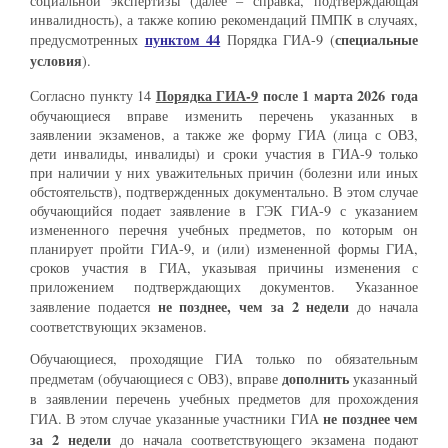
социальной экспертизы (далее – справка, подтверждающая
инвалидность), а также копию рекомендаций ПМПК в случаях,
пунктом 44
специальные
предусмотренных
Порядка ГИА-9 (
условия
).
Порядка ГИА-9
после 1 марта 2026 года
Согласно пункту 14
обучающиеся вправе изменить перечень указанных в
заявлении экзаменов, а также же форму ГИА (лица с ОВЗ,
дети инвалиды, инвалиды) и сроки участия в ГИА-9 только
при наличии у них уважительных причин (болезни или иных
обстоятельств), подтвержденных документально. В этом случае
обучающийся подает заявление в ГЭК ГИА-9 с указанием
измененного перечня учебных предметов, по которым он
планирует пройти ГИА-9, и (или) измененной формы ГИА,
сроков участия в ГИА, указывая причины изменения с
приложением подтверждающих документов. Указанное
не позднее, чем за 2 недели
заявление подается
до начала
соответствующих экзаменов.
Обучающиеся, проходящие ГИА только по обязательным
дополнить
предметам (обучающиеся с ОВЗ), вправе
указанный
в заявлении перечень учебных предметов для прохождения
не позднее чем
ГИА. В этом случае указанные участники ГИА
за 2 недели
до начала соответствующего экзамена подают