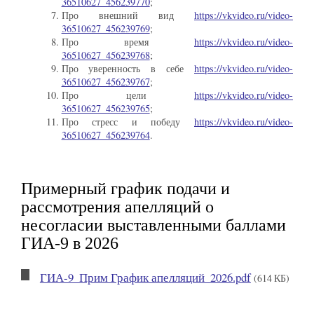
36510627_456239770
;
Про внешний вид
https://vkvideo.ru/video-
36510627_456239769
;
Про время
https://vkvideo.ru/video-
36510627_456239768
;
Про уверенность в себе
https://vkvideo.ru/video-
36510627_456239767
;
Про цели
https://vkvideo.ru/video-
36510627_456239765
;
Про стресс и победу
https://vkvideo.ru/video-
36510627_456239764
.
Примерный график подачи и
рассмотрения апелляций о
несогласии выставленными баллами
ГИА-9 в 2026
ГИА-9_Прим График апелляций_2026.pdf
(614 КБ)