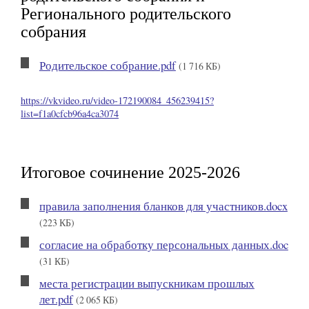
Регионального родительского
собрания
Родительское собрание.pdf
(1 716 КБ)
https://vkvideo.ru/video-172190084_456239415?
list=f1a0cfcb96a4ca3074
Итоговое сочинение 2025-2026
правила заполнения бланков для участников.docx
(223 КБ)
согласие на обработку персональных данных.doc
(31 КБ)
места регистрации выпускникам прошлых
лет.pdf
(2 065 КБ)