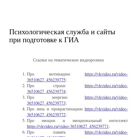
Психологическая служба и сайты
при подготовке к ГИА
Ссылки на тематические видеоролики
Про мотивацию
https://vkvideo.ru/video-
36510627_456239775
;
Про страхи
https://vkvideo.ru/video-
36510627_456239774
;
Про энергию
https://vkvideo.ru/video-
36510627_456239773
;
Про лень и прокрастинацию
https://vkvideo.ru/video-
36510627_456239772
;
Про эмоции и эмоциональный интеллект
https://vkvideo.ru/video-36510627_456239771
;
Про память
https://vkvideo.ru/video-