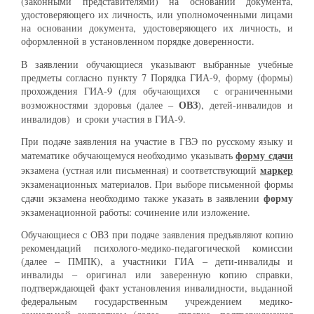
(законными представителями) на основании документа,
удостоверяющего их личность, или уполномоченными лицами
на основании документа, удостоверяющего их личность, и
оформленной в установленном порядке доверенности.
В заявлении обучающиеся указывают выбранные учебные
предметы согласно пункту 7 Порядка ГИА-9, форму (формы)
прохождения ГИА-9 (для обучающихся с ограниченными
ОВЗ
возможностями здоровья (далее –
), детей-инвалидов и
инвалидов) и сроки участия в ГИА-9.
При подаче заявления на участие в ГВЭ по русскому языку и
форму сдачи
математике обучающемуся необходимо указывать
маркер
экзамена (устная или письменная) и соответствующий
экзаменационных материалов. При выборе письменной формы
форму
сдачи экзамена необходимо также указать в заявлении
экзаменационной работы: сочинение или изложение.
Обучающиеся с ОВЗ при подаче заявления предъявляют копию
рекомендаций психолого-медико-педагогической комиссии
(далее – ПМПК), а участники ГИА – дети-инвалиды и
инвалиды – оригинал или заверенную копию справки,
подтверждающей факт установления инвалидности, выданной
федеральным государственным учреждением медико-