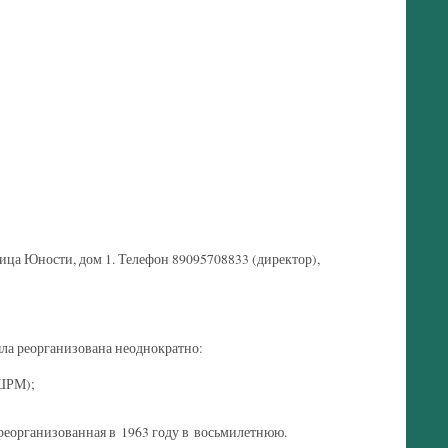
ица Юности, дом 1. Телефон 89095708833 (директор),
ыла реорганизована неоднократно:
(ШРМ);
 реорганизованная в 1963 году в восьмилетнюю.