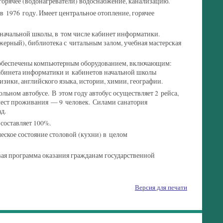
 горячее (водонагреватели) водоснабжение, канализацию.
в 1976 году. Имеет центральное отопление, горячее
начальной школы, в том числе кабинет информатики.
жерный), библиотека с читальным залом, учебная мастерская
 обеспечены компьютерным оборудованием, включающим:
кабинета информатики и кабинетов начальной школы
зики, английского языка, истории, химии, географии.
льном автобусе. В этом году автобус осуществляет 2 рейса,
мест проживания — 9 человек. Силами санатория
д.
составляет 100%.
еское состояние столовой (кухни) в целом
ая программа оказания гражданам государственной
Версия для печати