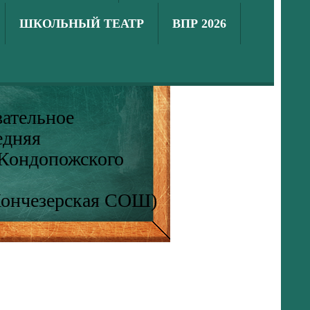
ШКОЛЬНЫЙ ТЕАТР
ВПР 2026
ательное
едняя
 Кондопожского
Кончезерская СОШ)