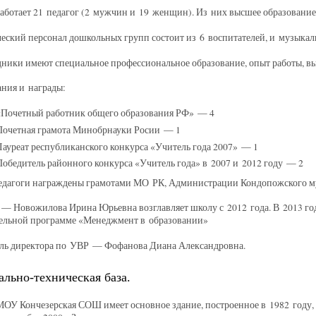
аботает 21 педагог (2 мужчин и 19 женщин). Из них высшее образование 
еский персонал дошкольных групп состоит из 6 воспитателей, и музыкал
дники имеют специальное профессиональное образование, опыт работы, 
ния и награды:
«Почетный работник общего образования РФ» — 4
Почетная грамота Минобрнауки Росии — 1
Лауреат республиканского конкурса «Учитель года 2007» — 1
Победитель районного конкурса «Учитель года» в 2007 и 2012 году — 2
дагоги награждены грамотами МО РК, Администрации Кондопожского мун
— Новожилова Ирина Юрьевна возглавляет школу с 2012 года. В 2013 г
тельной программе «Менеджмент в образовании»
ель директора по УВР — Фофанова Диана Александровна.
льно-техническая база.
МОУ Кончезерская СОШ имеет основное здание, построенное в 1982 году, 