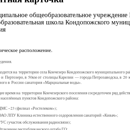
ипальное общеобразовательное учреждение 
бразовательная школа Кондопожского муниц
ия
ическое расположение.
едения.
одится на территории села Кончезеро Кондопожского муниципального ра
 и Пертозеро, в 50км от столицы Карелии — города Петрозаводска, в 20 
ного в России санатория «Марциальные воды».
ее время на территории Кончезерского поселения сосредоточен ряд дейст
 населённых пунктов Кондопожского района:
ЦМС −23 (филиал «Ростелеком»);
ОАО ЛПУ Клиника естественного оздоровления санаторий «Кивач»;
РУС (участок обслуживания радиосвязи);
Отделение республиканского штаба ГО;