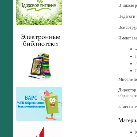
В школе р
Педагогич
Все сотру
Имеют зва
Многие пе
Директор 
образова
Заместит
Материа