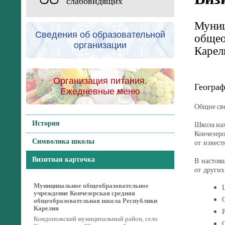
слабовидящих
Муниц
Сведения об образовательной
общео
организации
Карел
Организация питания.
Географ
Ежедневные меню
Общие св
История
Школа нах
Кончезеро
Символика школы
от извест
Визитная карточка
В настоящ
от других
Муниципальное общеобразовательное
учреждение Кончезерская средняя
общеобразовательная школа Республики
Карелия
Кондопожский муниципальный район, село