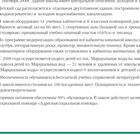
1 сентября 2000г. Здание школы имеет центральное отопление, холодное и
Детский сад располагается в отдельном двухэтажном здании, построенном 
(водонагреватели) и холодное водоснабжение, канализацию.
Ø школе оборудовано 14 учебных кабинетов и 6 классных помещений для 
Имеются: актовый зал на 60 мест, 2 спортивных зала (большой зал и трена
(столярная), пришкольный учебно-опытный участок (0,65га) и теплица.
По программе модернизации образования все кабинеты начальной школы
ноутбук, интерактивную доску, проектор, множительную технику. Кроме 
компьютерное оборудование также установлено в кабинетах математики, фи
С 2009 года осуществляется подвоз детей из пос. Марциальные воды на шко
подвозя детей из Марциальных вод — 21 человек и удаленных от школы 
«Марциальные воды» осуществляется подвоз 9 воспитанников в детский са
Обеспеченность обучающихся бесплатной учебно-справочной литературой 
В школе имеется столовая на 100 посадочных мест. Оснащенность и технич
удовлетворительное.
Горячим питанием обеспечены 90% обучающихся. В школе действует целев
социальной помощи «Адресная социальная помощь».