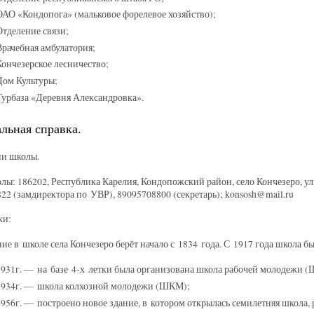
ОАО «Кондопога» (мальковое форелевое хозяйство);
Отделение связи;
Врачебная амбулатория;
Кончезерское лесничество;
Дом Культуры;
Турбаза «Деревня Александровка».
льная справка.
ии школы.
лы: 186202, Республика Карелия, Кондопожский район, село Кончезеро, ул
22 (замдиректора по УВР), 89095708800 (секретарь); konsosh@mail.ru
ки:
ие в школе села Кончезеро берёт начало с 1834 года. С 1917 года школа б
1931г. — на базе 4-х летки была организована школа рабочей молодежи 
1934г. — школа колхозной молодежи (ШКМ);
1956г. — построено новое здание, в котором открылась семилетняя школа,