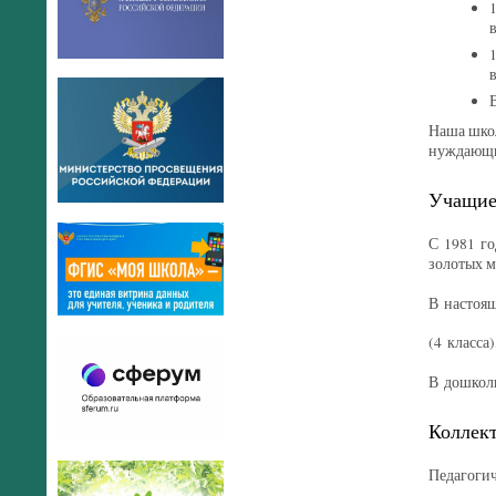
Наша школ
нуждающи
Учащие
С 1981 го
золотых м
В настоящ
(4 класса
В дошколь
Коллект
Педагогич