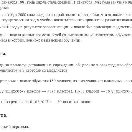
1 сентября 1981 года школа стала средней, 1 сентября 1982 года занятия на
время.
1 сентября 2000 года введено в строй здание пристройки, что позволило с
в осуществлении задач учебно-воспитательного процесса и развития школ
В 2010 году в результате реорганизации к школе был присоединен детский
а — школа равных возможностей со смешанным контингентом обучающихся
еся в коррекционно-развивающем обучении.
ся.
да, за время существования в учреждении общего (полного) среднего об
едалистов и 8 серебряных медалистов
ее время в школе обучается 159 человек, из них учащихся начальных кла
), учащихся 5-9 классов — 71 (5 классов), 10-11 классов — 16 учащихся (2
ных группах на 01.02.2017г. — 80 воспитанников.
ив.
еский персонал.