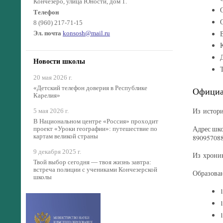
Кончезеро, улица Юности, дом 1.
Телефон
8 (960) 217-71-15
Эл. почта
konsosh@mail.ru
Новости школы
20 мая 2026 г.
«Детский телефон доверия в Республике
Официа
Карелия»
Из истор
5 мая 2026 г.
В Национальном центре «Россия» проходит
Адрес шко
проект «Уроки географии»: путешествие по
картам великой страны
890957088
9 декабря 2025 г.
Из хрони
Твой выбор сегодня — твоя жизнь завтра:
встреча полиции с учениками Кончезерской
Образован
школы