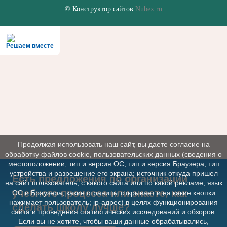
© Конструктор сайтов
Nubex.ru
Решаем вместе
Продолжая использовать наш сайт, вы даете согласие на
обработку файлов cookie, пользовательских данных (сведения о
местоположении; тип и версия ОС; тип и версия Браузера; тип
устройства и разрешение его экрана; источник откуда пришел
Есть предложения по организации
на сайт пользователь; с какого сайта или по какой рекламе; язык
учебного процесса или знаете, как
ОС и Браузера; какие страницы открывает и на какие кнопки
нажимает пользователь; ip-адрес) в целях функционирования
сделать школу лучше?
сайта и проведения статистических исследований и обзоров.
Если вы не хотите, чтобы ваши данные обрабатывались,