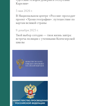
«Детский телефон доверия в Республике
Карелия»
5 мая 2026 г.
В Национальном центре «Россия» проходит
проект «Уроки географии»: путешествие по
картам великой страны
9 декабря 2025 г.
Твой выбор сегодня — твоя жизнь завтра:
встреча полиции с учениками Кончезерской
школы