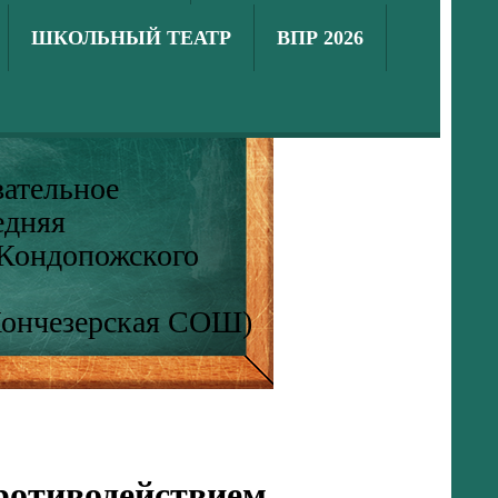
ШКОЛЬНЫЙ ТЕАТР
ВПР 2026
ательное
едняя
 Кондопожского
Кончезерская СОШ)
ротиводействием