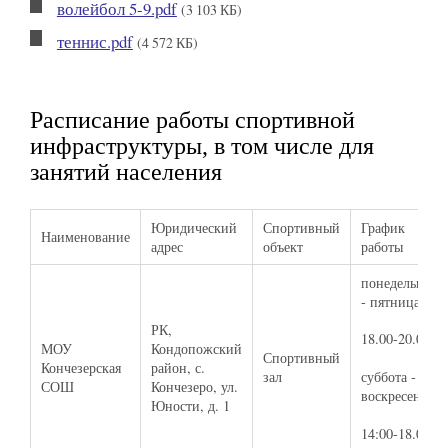
волейбол 5-9.pdf
(3 103 КБ)
теннис.pdf
(4 572 КБ)
Расписание работы спортивной
инфраструктуры, в том числе для
занятий населения
Юридический
Спортивный
График
Наименование
адрес
объект
работы
понедельник
- пятница
РК,
18.00-20.00
МОУ
Кондопожский
Спортивный
Кончезерская
район, с.
зал
суббота -
СОШ
Кончезеро, ул.
воскресенье
Юности, д. 1
14:00-18.00