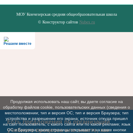
МОУ Кончезерская средняя общеобразовательная школа
© Конструктор сайтов
Nubex.ru
Решаем вместе
Продолжая использовать наш сайт, вы даете согласие на
обработку файлов cookie, пользовательских данных (сведения о
местоположении; тип и версия ОС; тип и версия Браузера; тип
устройства и разрешение его экрана; источник откуда пришел
Есть предложения по организации
на сайт пользователь; с какого сайта или по какой рекламе; язык
учебного процесса или знаете, как
ОС и Браузера; какие страницы открывает и на какие кнопки