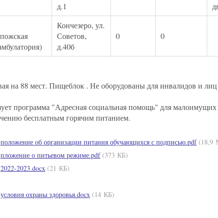
д.1
д
Кончезеро, ул.
пожская
Советов,
0
0
амбулатория)
д.40б
ая на 88 мест. Пищеблок . Не оборудованы для инвалидов и лиц
ует программа "Адресная социальная помощь" для малоимущих с
ечению бесплатным горячим питанием.
положение об организации питания обучающихся с подписью.pdf
(18,9 
пложение о питьевом режиме.pdf
(373 КБ)
2022-2023.docx
(21 КБ)
условия охраны здоровья.docx
(14 КБ)