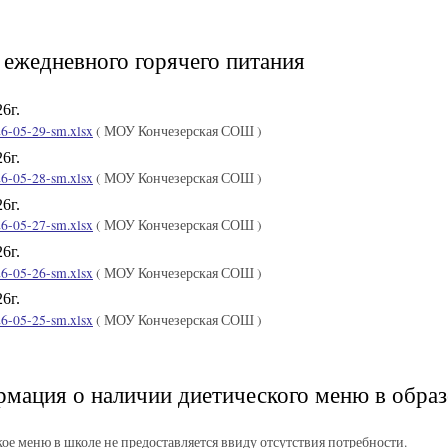
ежедневного горячего питания
6г.
26-05-29-sm.xlsx
( МОУ Кончезерская СОШ )
6г.
26-05-28-sm.xlsx
( МОУ Кончезерская СОШ )
6г.
26-05-27-sm.xlsx
( МОУ Кончезерская СОШ )
6г.
26-05-26-sm.xlsx
( МОУ Кончезерская СОШ )
6г.
26-05-25-sm.xlsx
( МОУ Кончезерская СОШ )
мация о наличии диетического меню в образ
ое меню в школе не предоставляется ввиду отсутствия потребности.