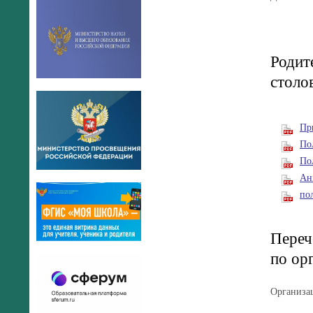
Родит
столо
Пр
По
По
Ан
по
Переч
по ор
Организац