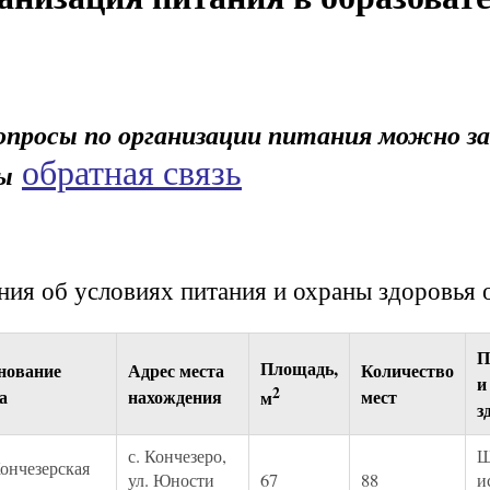
опросы по организации питания можно з
обратная связь
ы
ния об условиях питания и охраны здоровья
П
Площадь,
нование
Адрес места
Количество
и
2
а
нахождения
мест
м
з
с. Кончезеро,
Ш
нчезерская
ул. Юности
67
88
и