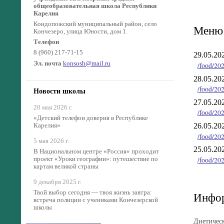
общеобразовательная школа Республики
Карелия
Кондопожский муниципальный район, село
Меню 
Кончезеро, улица Юности, дом 1.
Телефон
8 (960) 217-71-15
29.05.202
Эл. почта
konsosh@mail.ru
/food/20
28.05.202
/food/20
Новости школы
27.05.202
20 мая 2026 г.
/food/20
«Детский телефон доверия в Республике
26.05.202
Карелия»
/food/20
5 мая 2026 г.
25.05.202
В Национальном центре «Россия» проходит
/food/20
проект «Уроки географии»: путешествие по
картам великой страны
9 декабря 2025 г.
Твой выбор сегодня — твоя жизнь завтра:
Инфор
встреча полиции с учениками Кончезерской
школы
Диетическ