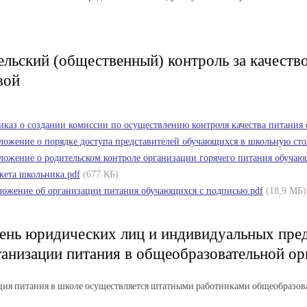
ельский (общественный) контроль за качест
вой
иказ о создании комиссии по осуществлению контроля качества питания
ложение о порядке доступа представителей обучающихся в школьную сто
ложение о родительском контроле организации горячего питания обучаю
кета школьника.pdf
(677 КБ)
ложение об организации питания обучающихся с подписью.pdf
(18,9 МБ)
ень юридических лиц и индивидуальных пре
ганизации питания в общеобразовательной ор
ия питания в школе осуществляется штатными работниками общеобразов