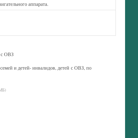
вигательного аппарата.
 с ОВЗ
емей и детей- инвалидов, детей с ОВЗ, по
МБ)