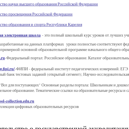
ство науки высшего образования Российской Федерации
ство просвещения Российской Федерации
тво образования и спорта Республики Карелия
ая электронная школа
- это полный школьный курс уроков от лучших уч
Разработанные на данных платформах уроки полностью соответствуют фе
примерной основной образовательной программе начального общего обр
.ru
-Федеральный портал: Российское образование. Каталог образовательн
.fipi.ru/
-ФИПИ - федеральный институт педагогических измерений. ЕГЭ 
ый банк тестовых заданий (открытый сегмент); Научно-исследовательска
 "Все для поступающих" Основные разделы портала: Школьникам и дошкол
льное образование. Тематические ссылки на образовательные ресурсы и с
ool-collection.edu.ru
ллекция цифровых образовательных ресурсов
тельство о государственной аккредитаци