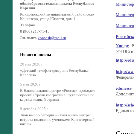
общеобразовательная школа Республики
Министер
Карелия
Министер
Кондопожский муниципальный район, село
Кончезеро, улица Юности, дом 1.
Министерс
Телефон
8 (960) 217-71-15
Российск
Эл. почта
konsosh@mail.ru
Учи.ру
. 
(ФГОС) и 
Новости школы
http://edu
20 мая 2026 г.
«Детский телефон доверия в Республике
http://www
Карелия»
Федеральн
5 мая 2026 г.
edunews
-
В Национальном центре «Россия» проходит
Дополните
проект «Уроки географии»: путешествие по
картам великой страны
http://sch
9 декабря 2025 г.
Единая ко
Твой выбор сегодня — твоя жизнь завтра:
встреча полиции с учениками Кончезерской
школы
Свиде