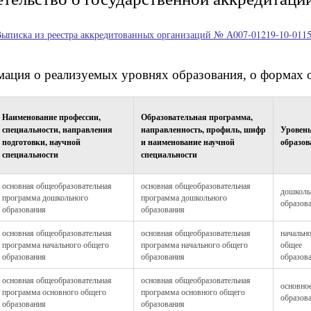
ыписка из реестра аккредитованных организаций № А007-01219-10-0115
ация о реализуемых уровнях образования, о формах 
Наименование профессии,
Образовательная программа,
специальности, направления
направленность, профиль, шифр
Уровен
подготовки, научной
и наименование научной
образов
специальности
специальности
основная общеобразовательная
основная общеобразовательная
дошколь
программа дошкольного
программа дошкольного
образов
образования
образования
основная общеобразовательная
основная общеобразовательная
начальн
программа начального общего
программа начального общего
общее
образования
образования
образов
основная общеобразовательная
основная общеобразовательная
основно
программа основного общего
программа основного общего
образов
образования
образования