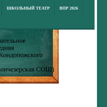
ШКОЛЬНЫЙ ТЕАТР
ВПР 2026
ательное
едняя
 Кондопожского
Кончезерская СОШ)