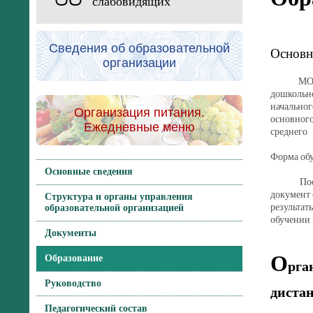
слабовидящих
Сведения об образовательной
Основн
организации
МОУ Конч
дошкольно
начальног
Организация питания.
основного
Ежедневные меню
среднего 
Форма об
Основные сведения
После ос
документ 
Структура и органы управления
результат
образовательной организацией
обучении 
Документы
О
Образование
рга
Руководство
диста
Педагогический состав