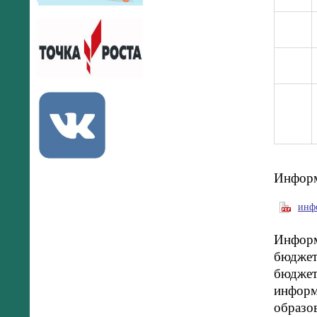
Информ
инфо
Информ
бюджет
бюджето
информ
образо