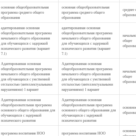
основная общеобразовательная
основная общеобразовательная
среднее
программа среднего общего
программа среднего общего
образов
образования
образования
адаптированная основная
адаптированная основная
общеобразовательная программа
общеобразовательная программа
начальн
начального общего образования
начального общего образования
общее
для обучающихся с задержкой
для обучающихся с задержкой
образов
психического развития (вариант
психического развития (вариант
7.1)
7.1)
Адаптированная основная
Адаптированная основная
общеобразовательная программа
общеобразовательная программа
начальн
начального общего образования
начального общего образования
общее
для обучающихся с умственной
для обучающихся с умственной
образов
отсталостью (интеллектуальными
отсталостью (интеллектуальными
нарушениями) 1 вариант
нарушениями) 1 вариант
Адаптированная основная
Адаптированная основная
общеобразовательная программа
общеобразовательная программа
основно
основного общего образования для
основного общего образования для
образов
обучающихся с задержкой
обучающихся с задержкой
психического развития
психического развития
основно
программа воспитания НОО
программа воспитания НОО
образов