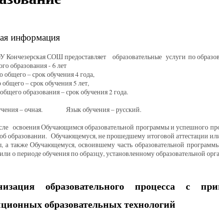
ая информация
езерская СОШ предоставляет образовательные услуги по образова
го образования - 6 лет
о общего – срок обучения 4 года,
 общего – срок обучения 5 лет,
общего образования – срок обучения 2 года.
учения – очная. Язык обучения – русский.
воения Обучающимся образовательной программы и успешного прохож
об образовании. Обучающемуся, не прошедшему итоговой аттестации ил
ы, а также Обучающемуся, освоившему часть образовательной программы
или о периоде обучения по образцу, установленному образовательной орг
низация образовательного процесса с пр
нционных образовательных технологий