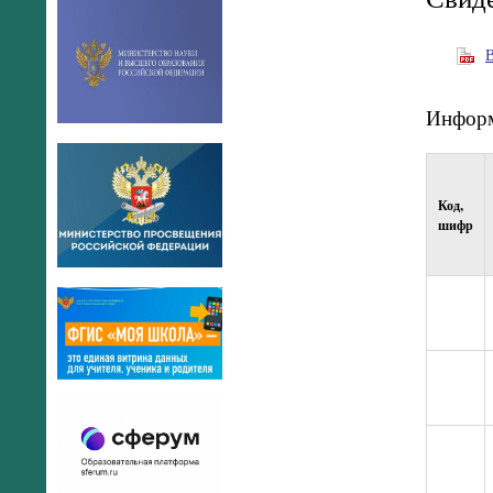
В
Информ
Код,
шифр