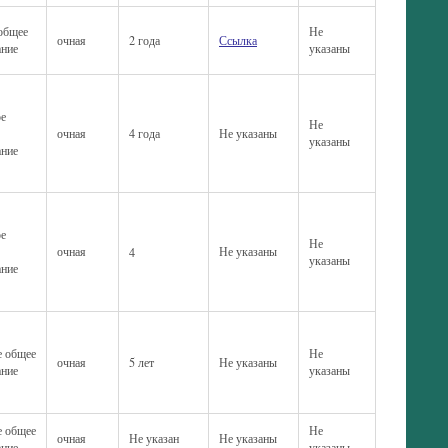
 общее
Не
очная
2 года
Ссылка
ание
указаны
ое
Не
очная
4 года
Не указаны
указаны
ание
ое
Не
очная
Не указаны
4
указаны
ание
е общее
Не
очная
5 лет
Не указаны
ание
указаны
е общее
Не
очная
Не указан
Не указаны
ание
указаны