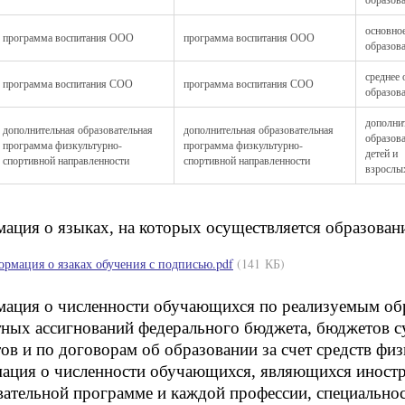
основно
программа воспитания ООО
программа воспитания ООО
образов
среднее
программа воспитания СОО
программа воспитания СОО
образов
дополни
дополнительная образовательная
дополнительная образовательная
образов
программа физкультурно-
программа физкультурно-
детей и
спортивной направленности
спортивной направленности
взрослы
ация о языках, на которых осуществляется образовани
рмация о язаках обучения с подписью.pdf
(141 КБ)
ация о численности обучающихся по реализуемым обр
ных ассигнований федерального бюджета, бюджетов с
в и по договорам об образовании за счет средств физ
ация о численности обучающихся, являющихся иност
вательной программе и каждой профессии, специальнос