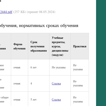
2444.pdf
(257 КБ)
(принят 08.05.2024)
обучения, нормативных сроках обучения
Учебные
Срок
предметы,
ь
Форма
получения
курсы,
Практики
ания
обучения
образования
дисциплины
(модули)
ное
Не
очная
6 лет
Не указаны
ание
указаны
ое
Не
очная
4
Ссылка
указаны
ание
е общее
Не
очная
5 лет
Ссылка
ание
указаны