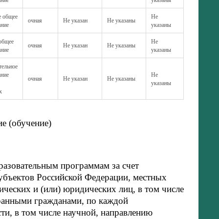
е общее
Не
очная
Не указан
Не указаны
ание
указаны
 общее
Не
очная
Не указан
Не указаны
ание
указаны
тельное
ание
Не
очная
Не указан
Не указаны
указаны
х
е (обучение)
азовательным программам за счет
убъектов Российской Федерации, местных
ических и (или) юридических лиц, в том числе
ранными гражданами, по каждой
ти, в том числе научной, направлению