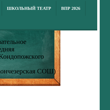
ШКОЛЬНЫЙ ТЕАТР
ВПР 2026
ательное
едняя
 Кондопожского
Кончезерская СОШ)