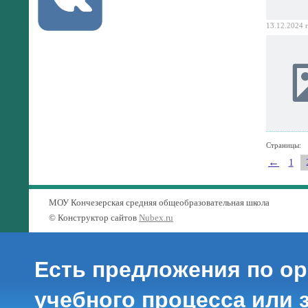
13.12.2024 г
Страницы:
←
1
МОУ Кончезерская средняя общеобразовательная школа
© Конструктор сайтов
Nubex.ru
Есть предложения по о
учебного процесса или з