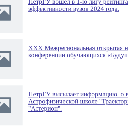
ПетрГУ вошел в 1-ю лигу рейтинга
эффективности вузов 2024 года.
.
XXX Межрегиональная открытая на
конференции обучающихся «Будущ
ПетрГУ высылает информацию о в
Астрофизической школе "Траектор
"Астерион".