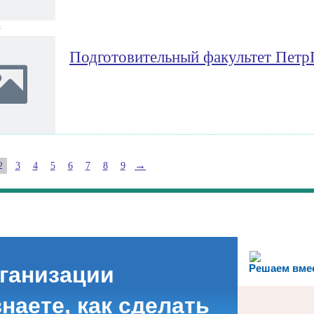
.
Подготовительный факультет Пет
→
2
3
4
5
6
7
8
9
рганизации
Решаем вме
наете, как сделать