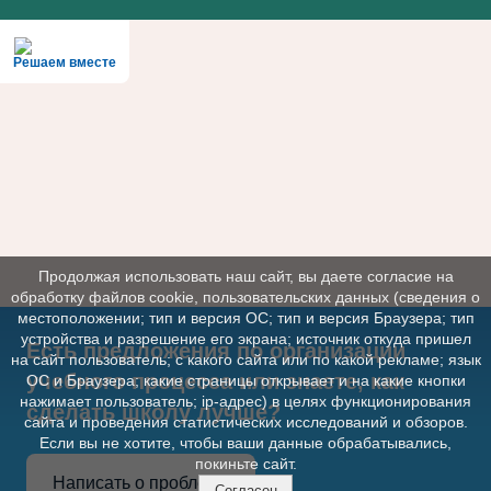
Решаем вместе
Продолжая использовать наш сайт, вы даете согласие на
обработку файлов cookie, пользовательских данных (сведения о
местоположении; тип и версия ОС; тип и версия Браузера; тип
устройства и разрешение его экрана; источник откуда пришел
Есть предложения по организации
на сайт пользователь; с какого сайта или по какой рекламе; язык
учебного процесса или знаете, как
ОС и Браузера; какие страницы открывает и на какие кнопки
нажимает пользователь; ip-адрес) в целях функционирования
сделать школу лучше?
сайта и проведения статистических исследований и обзоров.
Если вы не хотите, чтобы ваши данные обрабатывались,
покиньте сайт.
Написать о проблеме
Согласен