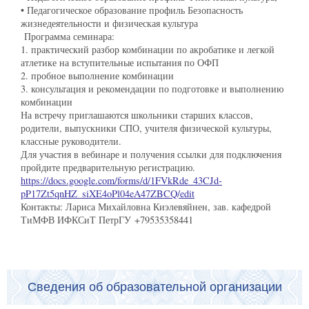
• Педагогическое образование профиль Безопасность
жизнедеятельности и физическая культура
Программа семинара:
1. практический разбор комбинации по акробатике и легкой
атлетике на вступительные испытания по ОФП
2. пробное выполнение комбинации
3. консультация и рекомендации по подготовке и выполнению
комбинации
На встречу приглашаются школьники старших классов,
родители, выпускники СПО, учителя физической культуры,
классные руководители.
Для участия в вебинаре и получения ссылки для подключения
пройдите предварительную регистрацию.
https://docs.google.com/forms/d/1FVkRde_43CJd-
pP17Zt5qnHZ_siXE4oPl04eA47ZBCQ/edit
Контакты: Лариса Михайловна Киэлевяйнен, зав. кафедрой
ТиМФВ ИФКСиТ ПетрГУ +79535358441
Сведения об образовательной организации